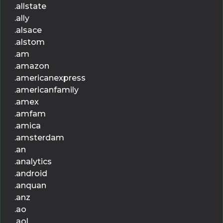
.allstate
.ally
.alsace
.alstom
.am
.amazon
.americanexpress
.americanfamily
.amex
.amfam
.amica
.amsterdam
.an
.analytics
.android
.anquan
.anz
.ao
.aol