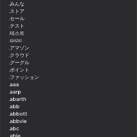
.みんな
.ストア
.セール
.テスト
.테스트
.ଭାରତ
.アマゾン
.クラウド
.グーグル
.ポイント
.ファッション
.aaa
.aarp
.abarth
.abb
.abbott
.abbvie
.abc
.able