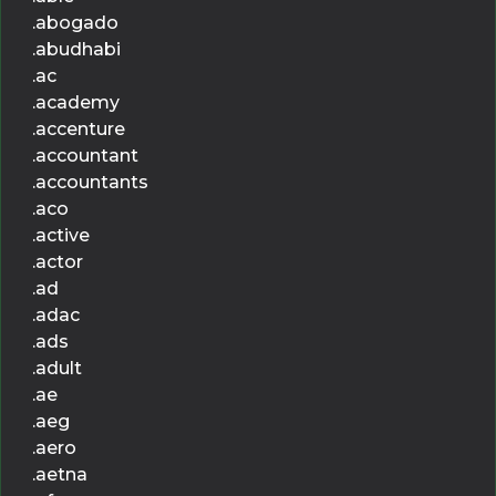
.abogado
.abudhabi
.ac
.academy
.accenture
.accountant
.accountants
.aco
.active
.actor
.ad
.adac
.ads
.adult
.ae
.aeg
.aero
.aetna