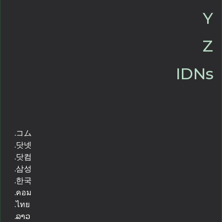
Y
Z
IDNs
.コム
.닷넷
.닷컴
.삼성
.한국
.คอม
.ไทย
.ລາວ