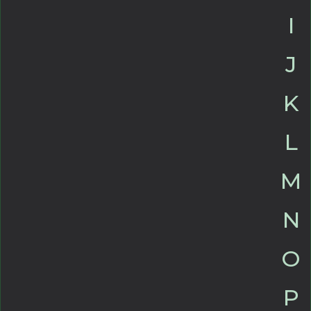
I
J
K
L
M
N
O
P