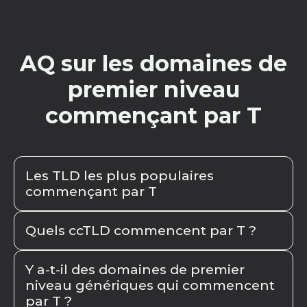
AQ sur les domaines de
premier niveau
commençant par T
Les TLD les plus populaires
commençant par T
Les TLD les plus populaires commençant par
Quels ccTLD commencent par T ?
"t" incluent
.tech
,
.top
,
.team
,
.today
,
.travel
, et
.tv
. Ces extensions répondent à divers
Voici les extensions commençant par T :
.to
secteurs et intérêts, ce qui les rend très
Y a-t-il des domaines de premier
de Tonga,
.tv
de Tuvalu,
.tr
de Turquie,
.tk
de
niveau génériques qui commencent
recherchées par les entreprises et les
Tokelau,
.tw
de Taïwan,
.tn
de Tunisie,
.th
de
par T ?
particuliers.
Thaïlande,
.tf
des Terres australes et