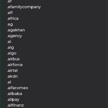
.af
.afamilycompany
.afl
.africa
.ag
.agakhan
.agency
.ai
.aig
.aigo
.airbus
.airforce
.airtel
.akdn
.al
.alfaromeo
.alibaba
.alipay
.allfinanz