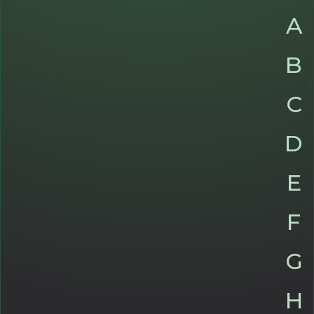
A
B
C
D
E
F
G
H