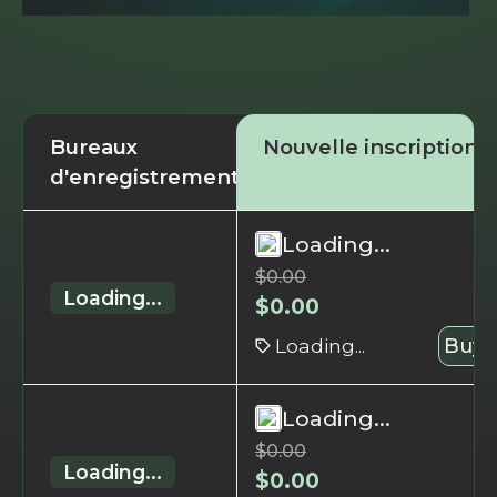
Bureaux
Nouvelle inscription
d'enregistrement
Loading...
$
0.00
Loading...
$
0.00
Loading...
Buy 
Loading...
$
0.00
Loading...
$
0.00