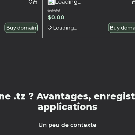
Loading...
$
0.00
$
0.00
Buy domain
Loading...
Buy doma
e .tz ? Avantages, enregist
applications
Un peu de contexte