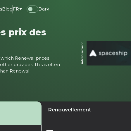
s
Blog
FR
Dark
s prix des
Advertisement
ter which Renewal prices
ther provider. This is often
 than Renewal
Renouvellement