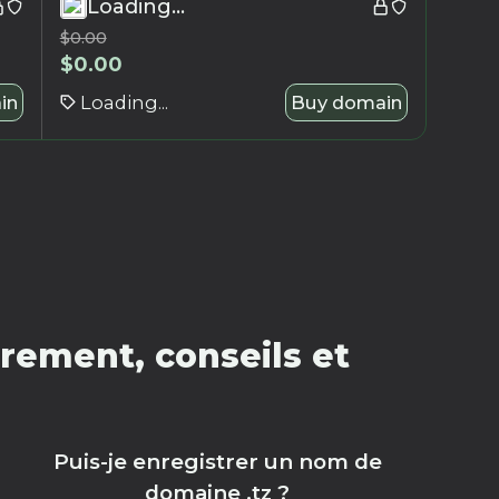
Loading...
$
0.00
$
0.00
in
Loading...
Buy domain
rement, conseils et
Puis-je enregistrer un nom de
domaine .tz ?