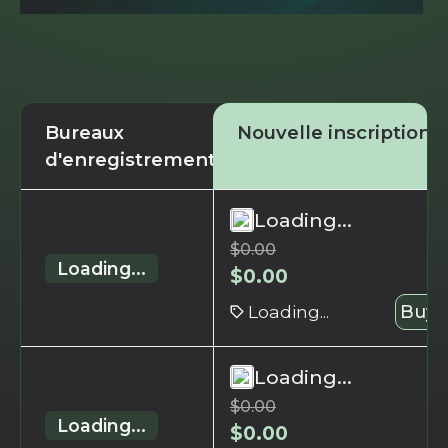
Bureaux
Nouvelle inscription
d'enregistrement
Loading...
$
0.00
Loading...
$
0.00
Loading...
Buy 
Loading...
$
0.00
Loading...
$
0.00