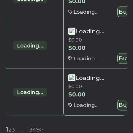
$
0.00
Loading...
Buy 
Loading...
$
0.00
Loading...
$
0.00
Loading...
Buy 
Loading...
$
0.00
Loading...
$
0.00
Loading...
Buy 
1
2
3
...
349
>