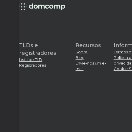
TLDs e
Recursos
Infor
Sobre
Termos d
registradores
Blog
Política 
Lista de TLD
Envie-nos um e-
privacid
Registradores
mail
Cookie S