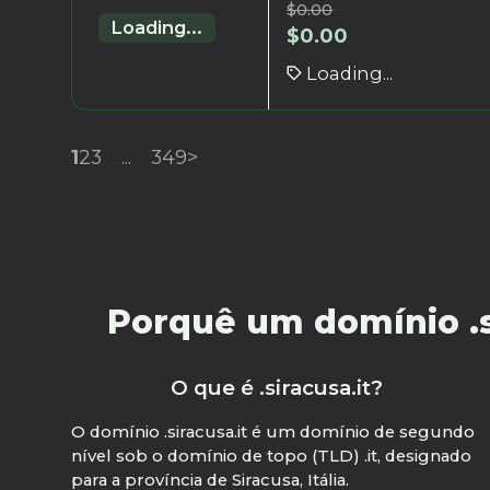
$
0.00
Loading...
$
0.00
Loading...
1
2
3
...
349
>
Porquê um domínio .si
O que é .siracusa.it?
O domínio .siracusa.it é um domínio de segundo
nível sob o domínio de topo (TLD) .it, designado
para a província de Siracusa, Itália.