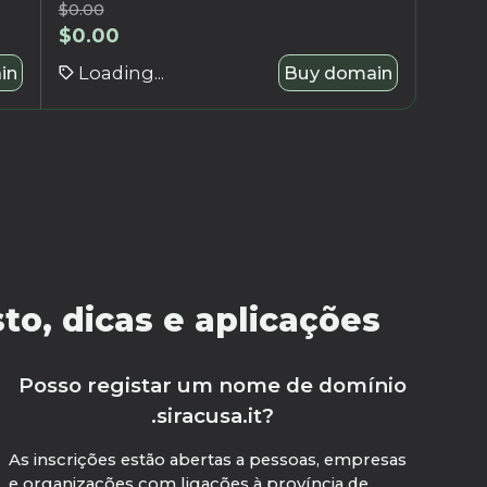
$
0.00
$
0.00
in
Loading...
Buy domain
to, dicas e aplicações
Posso registar um nome de domínio
.siracusa.it?
As inscrições estão abertas a pessoas, empresas
e organizações com ligações à província de