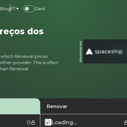
e
Blog
PT
Dark
reços dos
Advertisement
ter which Renewal prices
ther provider. This is often
 than Renewal
Renovar
Loading...