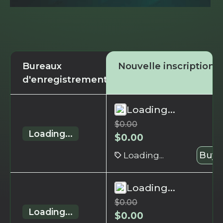
Bureaux
Nouvelle inscription
d'enregistrement
Loading...
$
0.00
Loading...
$
0.00
Loading...
Buy 
Loading...
$
0.00
Loading...
$
0.00