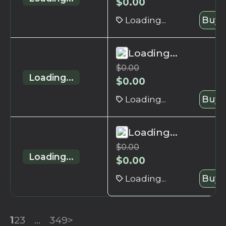
$
0.00
Loading...
Buy 
Loading...
$
0.00
Loading...
$
0.00
Loading...
Buy 
Loading...
$
0.00
Loading...
$
0.00
Loading...
Buy 
1
2
3
...
349
>