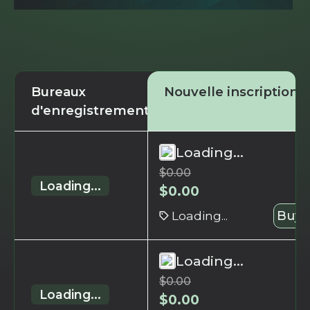
Bureaux
Nouvelle inscription
d'enregistrement
Loading...
$
0.00
Loading...
$
0.00
Loading...
Buy 
Loading...
$
0.00
Loading...
$
0.00