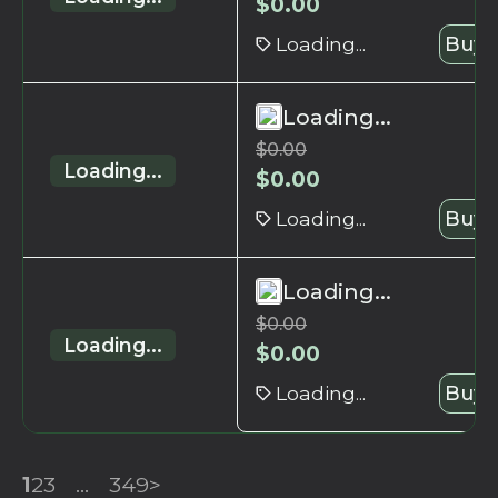
$
0.00
Loading...
Buy 
Loading...
$
0.00
Loading...
$
0.00
Loading...
Buy 
Loading...
$
0.00
Loading...
$
0.00
Loading...
Buy 
1
2
3
...
349
>