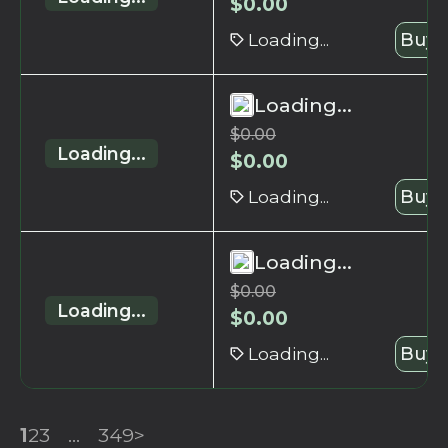
$
0.00
Loading...
Buy 
Loading...
$
0.00
Loading...
$
0.00
Loading...
Buy 
Loading...
$
0.00
Loading...
$
0.00
Loading...
Buy 
1
2
3
...
349
>