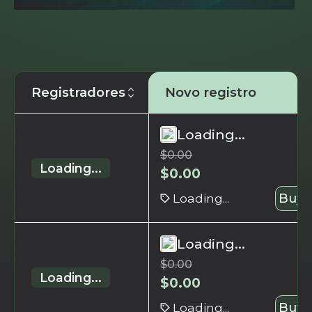
Registradores
Novo registro
Loading...
$
0.00
Loading...
$
0.00
Loading...
Buy 
Loading...
$
0.00
Loading...
$
0.00
Loading...
Buy 