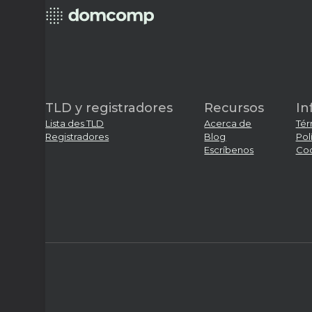
TLD y registradores
Recursos
In
Lista des TLD
Acerca de
Tér
Registradores
Blog
Pol
Escríbenos
Coo