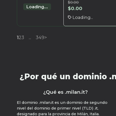
$
0.00
Loading...
$
0.00
Loading...
1
2
3
...
349
>
¿Por qué un dominio .mi
¿Qué es .milan.it?
El dominio .milan.it es un dominio de segundo
nivel del dominio de primer nivel (TLD) .it,
designado para la provincia de Milán, Italia.