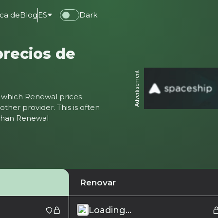
ca de
Blog
ES
Dark
precios de
Advertisement
ter which Renewal prices
ther provider. This is often
 than Renewal
Renovar
Loading...