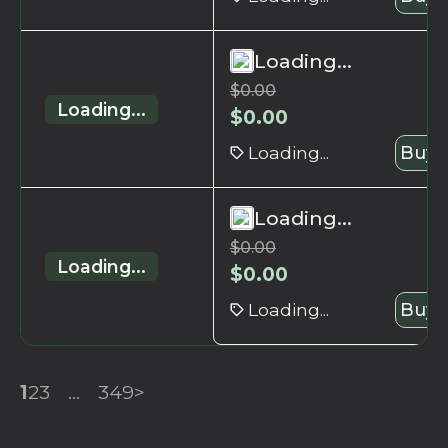
Loading...
$
0.00
Loading...
$
0.00
Loading...
Buy 
Loading...
$
0.00
Loading...
$
0.00
Loading...
Buy 
1
2
3
...
349
>