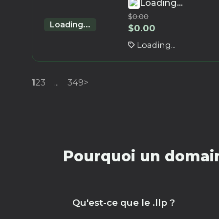
Loading...
$
0.00
Loading...
$
0.00
Loading...
1
2
3
...
349
>
Pourquoi un domaine
Qu'est-ce que le .llp ?