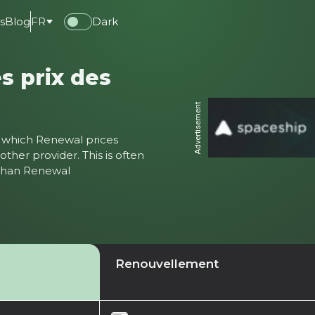
s
Blog
FR
Dark
s prix des
Advertisement
ter which Renewal prices
ther provider. This is often
 than Renewal
Renouvellement