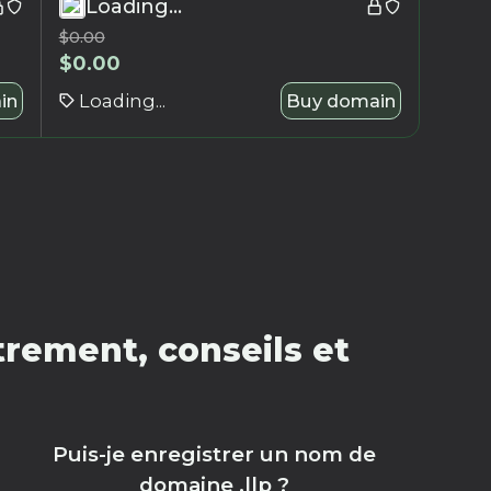
Loading...
$
0.00
$
0.00
in
Loading...
Buy domain
trement, conseils et
Puis-je enregistrer un nom de
domaine .llp ?