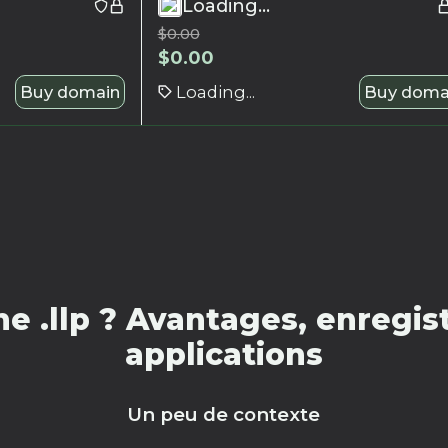
Loading...
$
0.00
$
0.00
Buy domain
Loading...
Buy doma
 .llp ? Avantages, enregis
applications
Un peu de contexte