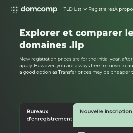
TLD List
Registraires
À propo
Explorer et comparer le
domaines .llp
New registration prices are for the initial year, af
apply. However, you are always free to move to ano
a good option as Transfer prices may be cheaper
Bureaux
Nouvelle inscription
d'enregistrement