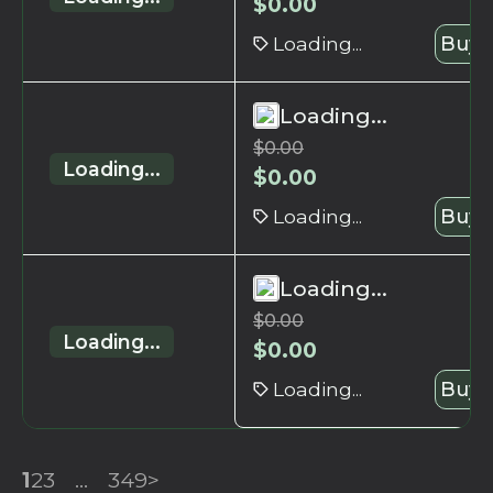
$
0.00
Loading...
Buy 
Loading...
$
0.00
Loading...
$
0.00
Loading...
Buy 
Loading...
$
0.00
Loading...
$
0.00
Loading...
Buy 
1
2
3
...
349
>