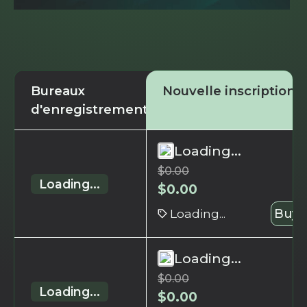
Bureaux
Nouvelle inscription
d'enregistrement
Loading...
$
0.00
Loading...
$
0.00
Loading...
Buy 
Loading...
$
0.00
Loading...
$
0.00