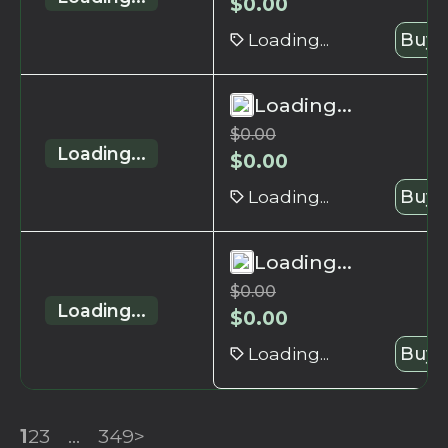
$
0.00
Loading...
Buy 
Loading...
$
0.00
Loading...
$
0.00
Loading...
Buy 
Loading...
$
0.00
Loading...
$
0.00
Loading...
Buy 
1
2
3
...
349
>