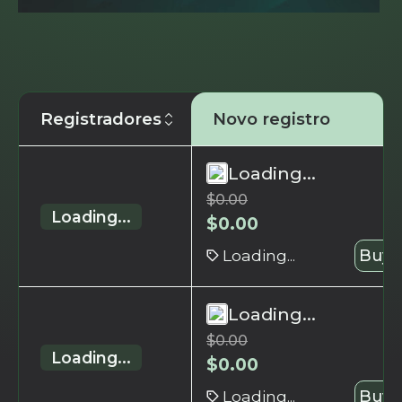
Registradores
Novo registro
Loading...
$
0.00
Loading...
$
0.00
Loading...
Buy 
Loading...
$
0.00
Loading...
$
0.00
Loading...
Buy 