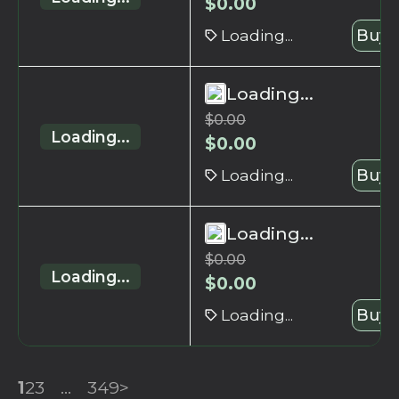
$
0.00
Loading...
Buy 
Loading...
$
0.00
Loading...
$
0.00
Loading...
Buy 
Loading...
$
0.00
Loading...
$
0.00
Loading...
Buy 
1
2
3
...
349
>