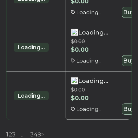
$
0.00
Loading...
Buy 
Loading...
$
0.00
Loading...
$
0.00
Loading...
Buy 
Loading...
$
0.00
Loading...
$
0.00
Loading...
Buy 
1
2
3
...
349
>