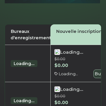
Bureaux
Nouvelle inscription
d'enregistrement
Loading...
$
0.00
Loading...
$
0.00
Loading...
Buy 
Loading...
$
0.00
Loading...
$
0.00