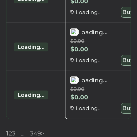
$
0.00
Loading...
Buy 
Loading...
$
0.00
Loading...
$
0.00
Loading...
Buy 
Loading...
$
0.00
Loading...
$
0.00
Loading...
Buy 
1
2
3
...
349
>