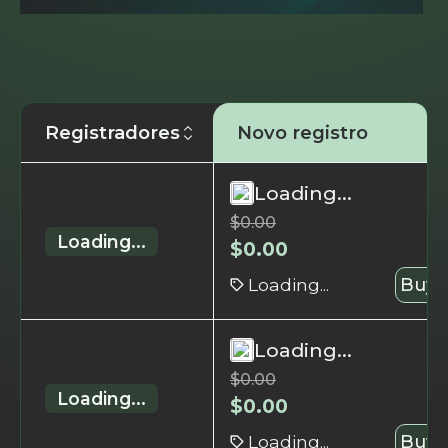
Registradores
Novo registro
Loading...
$
0.00
Loading...
$
0.00
Loading...
Buy 
Loading...
$
0.00
Loading...
$
0.00
Loading...
Buy 