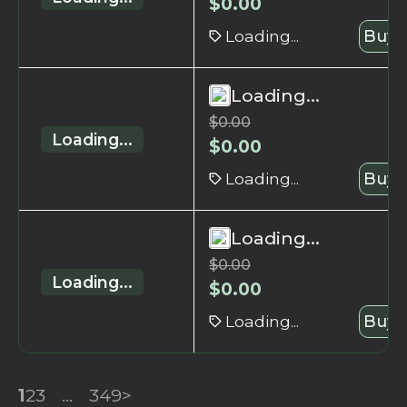
$
0.00
Loading...
Buy 
Loading...
$
0.00
Loading...
$
0.00
Loading...
Buy 
Loading...
$
0.00
Loading...
$
0.00
Loading...
Buy 
1
2
3
...
349
>