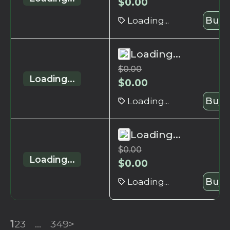
$
0.00
Loading...
Buy 
Loading...
$
0.00
Loading...
$
0.00
Loading...
Buy 
Loading...
$
0.00
Loading...
$
0.00
Loading...
Buy 
1
2
3
...
349
>