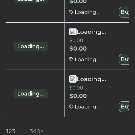
$
0.00
Loading...
Buy 
Loading...
$
0.00
Loading...
$
0.00
Loading...
Buy 
Loading...
$
0.00
Loading...
$
0.00
Loading...
Buy 
1
2
3
...
349
>