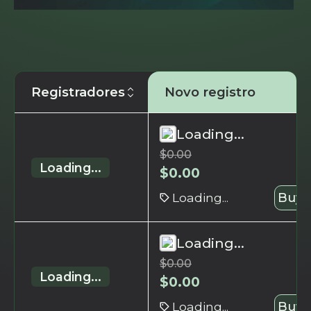
Registradores
Novo registro
Loading...
$
0.00
Loading...
$
0.00
Loading...
Buy 
Loading...
$
0.00
Loading...
$
0.00
Loading...
Buy 