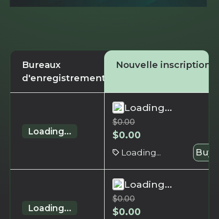
Bureaux
Nouvelle inscription
d'enregistrement
Loading...
$
0.00
Loading...
$
0.00
Loading...
Buy 
Loading...
$
0.00
Loading...
$
0.00