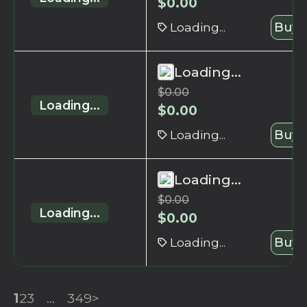
$
0.00
Loading...
Buy 
Loading...
$
0.00
Loading...
$
0.00
Loading...
Buy 
Loading...
$
0.00
Loading...
$
0.00
Loading...
Buy 
1
2
3
...
349
>