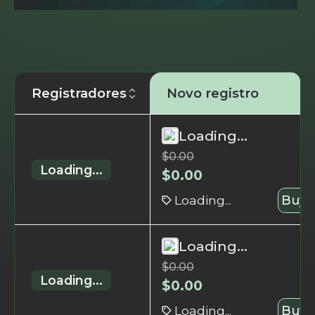
Registradores
Novo registro
Loading...
$
0.00
Loading...
$
0.00
Loading...
Buy 
Loading...
$
0.00
Loading...
$
0.00
Loading...
Buy 