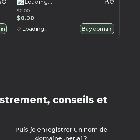
Loading...
$
0.00
$
0.00
in
Loading...
Buy domain
strement, conseils et
Puis-je enregistrer un nom de
domaine .net.ai ?