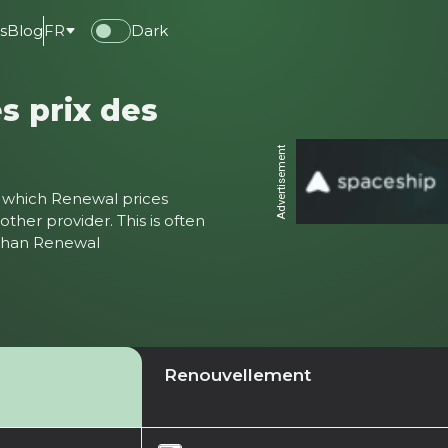
s
Blog
FR
Dark
s prix des
Advertisement
ter which Renewal prices
ther provider. This is often
 than Renewal
Renouvellement