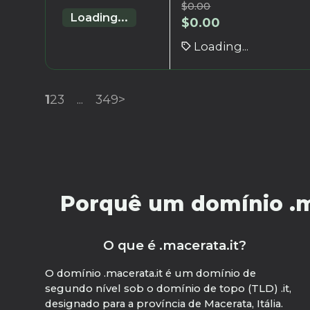
$
0.00
Loading...
$
0.00
Loading...
1
2
3
...
349
>
Porquê um domínio .ma
O que é .macerata.it?
O domínio .macerata.it é um domínio de
segundo nível sob o domínio de topo (TLD) .it,
designado para a província de Macerata, Itália.