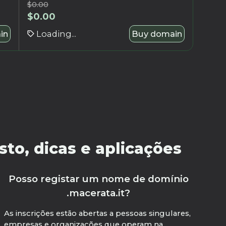
$
0.00
$
0.00
in
Loading...
Buy domain
to, dicas e aplicações
Posso registar um nome de domínio
.macerata.it?
As inscrições estão abertas a pessoas singulares,
empresas e organizações que operam na