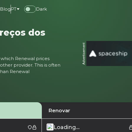
e
Blog
PT
Dark
reços dos
Advertisement
ter which Renewal prices
ther provider. This is often
 than Renewal
Renovar
Loading...