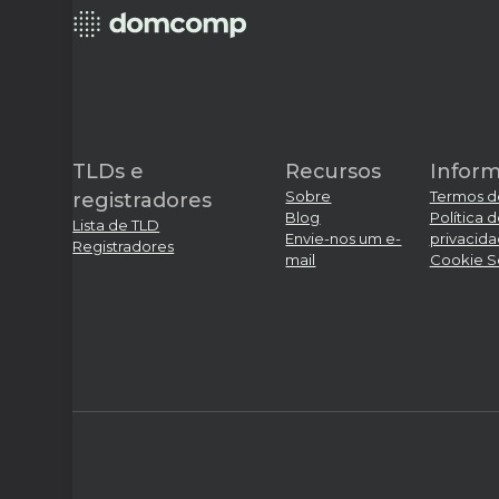
TLDs e
Recursos
Infor
Sobre
Termos d
registradores
Blog
Política 
Lista de TLD
Envie-nos um e-
privacid
Registradores
mail
Cookie S