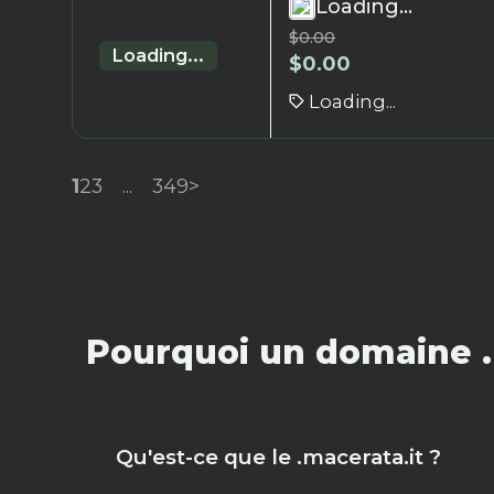
Loading...
$
0.00
Loading...
$
0.00
Loading...
1
2
3
...
349
>
Pourquoi un domaine .
Qu'est-ce que le .macerata.it ?