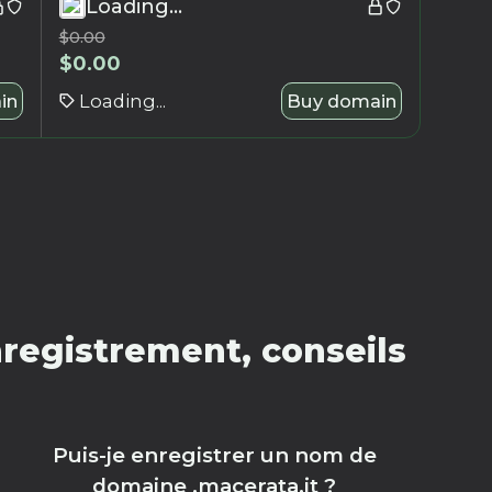
Loading...
$
0.00
$
0.00
in
Loading...
Buy domain
registrement, conseils
Puis-je enregistrer un nom de
domaine .macerata.it ?