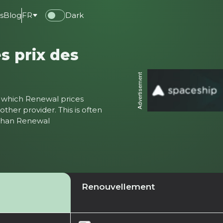
s
Blog
FR
Dark
s prix des
Advertisement
ter which Renewal prices
ther provider. This is often
 than Renewal
Renouvellement