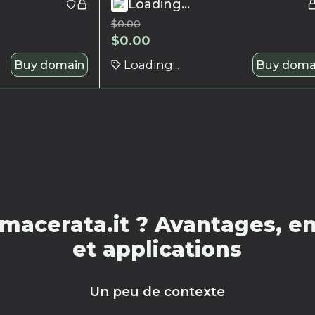
Loading...
$
0.00
$
0.00
Buy domain
Loading...
Buy doma
macerata.it ? Avantages, en
et applications
Un peu de contexte