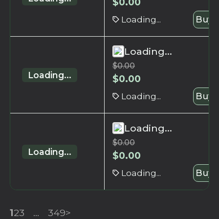
$
0.00
Loading...
Buy 
Loading...
$
0.00
Loading...
$
0.00
Loading...
Buy 
Loading...
$
0.00
Loading...
$
0.00
Loading...
Buy 
1
2
3
...
349
>