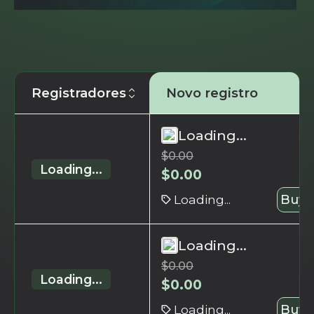
Registradores
Novo registro
Loading...
$
0.00
Loading...
$
0.00
Loading...
Buy 
Loading...
$
0.00
Loading...
$
0.00
Loading...
Buy 