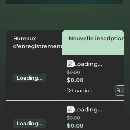
Bureaux
Nouvelle inscription
d'enregistrement
Loading...
$
0.00
Loading...
$
0.00
Loading...
Buy 
Loading...
$
0.00
Loading...
$
0.00