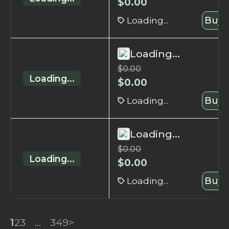
$
0.00
Loading...
Buy 
Loading...
$
0.00
Loading...
$
0.00
Loading...
Buy 
Loading...
$
0.00
Loading...
$
0.00
Loading...
Buy 
1
2
3
...
349
>