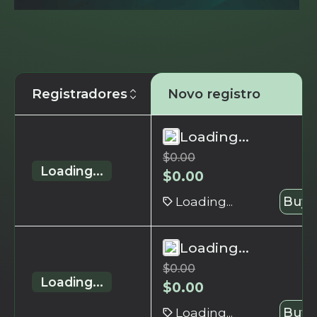
Registradores
Novo registro
Loading...
$
0.00
Loading...
$
0.00
Loading...
Buy 
Loading...
$
0.00
Loading...
$
0.00
Loading...
Buy 