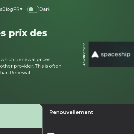
s
Blog
FR
Dark
s prix des
Advertisement
ter which Renewal prices
ther provider. This is often
 than Renewal
Renouvellement