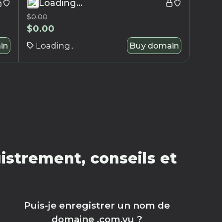
Loading...
$
0.00
$
0.00
in
Loading...
Buy domain
strement, conseils et
Puis-je enregistrer un nom de
domaine .com.vu ?