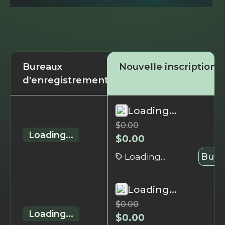
Bureaux
Nouvelle inscription
d'enregistrement
Loading...
$
0.00
Loading...
$
0.00
Loading...
Buy 
Loading...
$
0.00
Loading...
$
0.00