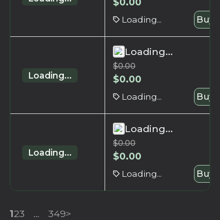
$
0.00
Loading...
Buy 
Loading...
$
0.00
Loading...
$
0.00
Loading...
Buy 
Loading...
$
0.00
Loading...
$
0.00
Loading...
Buy 
1
2
3
...
349
>