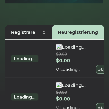
Registrare
Neuregistrierung
Loading...
$
0.00
Loading...
$
0.00
Loading...
Buy 
Loading...
$
0.00
Loading...
$
0.00
Loading...
Buy 