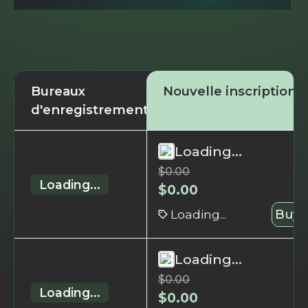
Bureaux
Nouvelle inscription
d'enregistrement
Loading...
$
0.00
Loading...
$
0.00
Loading...
Buy 
Loading...
$
0.00
Loading...
$
0.00