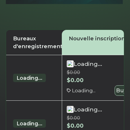
Bureaux
Nouvelle inscription
d'enregistrement
Loading...
$
0.00
Loading...
$
0.00
Loading...
Buy 
Loading...
$
0.00
Loading...
$
0.00