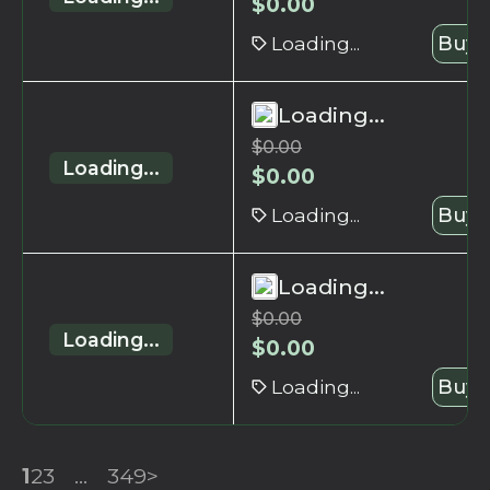
$
0.00
Loading...
Buy 
Loading...
$
0.00
Loading...
$
0.00
Loading...
Buy 
Loading...
$
0.00
Loading...
$
0.00
Loading...
Buy 
1
2
3
...
349
>