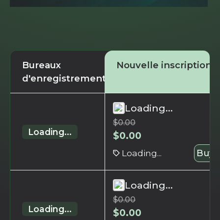
Bureaux
Nouvelle inscription
d'enregistrement
Loading...
$
0.00
Loading...
$
0.00
Loading...
Buy 
Loading...
$
0.00
Loading...
$
0.00