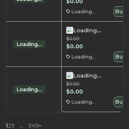
$
0.00
Loading...
Buy 
Loading...
$
0.00
Loading...
$
0.00
Loading...
Buy 
Loading...
$
0.00
Loading...
$
0.00
Loading...
Buy 
1
2
3
...
349
>