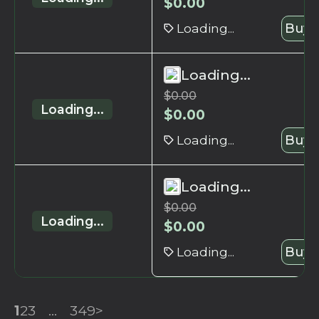
$
0.00
Loading...
Buy 
Loading...
$
0.00
Loading...
$
0.00
Loading...
Buy 
Loading...
$
0.00
Loading...
$
0.00
Loading...
Buy 
1
2
3
...
349
>