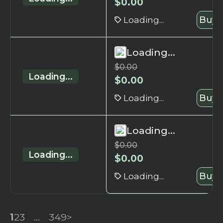
$
0.00
Loading...
Buy 
Loading...
$
0.00
Loading...
$
0.00
Loading...
Buy 
Loading...
$
0.00
Loading...
$
0.00
Loading...
Buy 
1
2
3
...
349
>