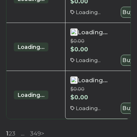
$
0.00
Loading...
Buy 
Loading...
$
0.00
Loading...
$
0.00
Loading...
Buy 
Loading...
$
0.00
Loading...
$
0.00
Loading...
Buy 
1
2
3
...
349
>