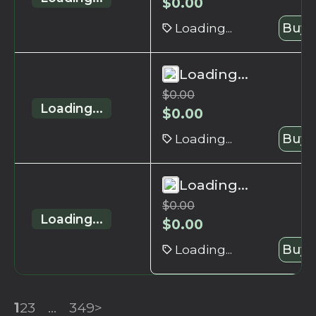
$
0.00
Loading...
Buy 
Loading...
$
0.00
Loading...
$
0.00
Loading...
Buy 
Loading...
$
0.00
Loading...
$
0.00
Loading...
Buy 
1
2
3
...
349
>