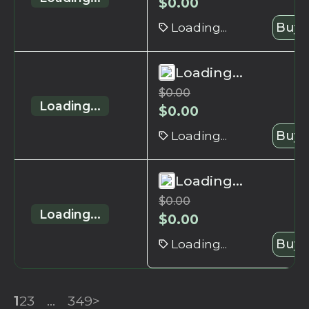
$
0.00
Loading...
Buy 
Loading...
$
0.00
Loading...
$
0.00
Loading...
Buy 
Loading...
$
0.00
Loading...
$
0.00
Loading...
Buy 
1
2
3
...
349
>