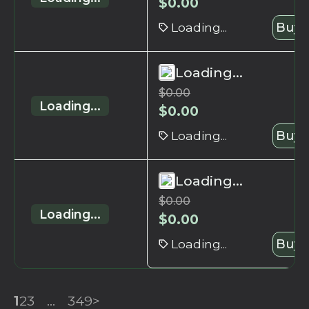
$
0.00
Loading...
Buy 
Loading...
$
0.00
Loading...
$
0.00
Loading...
Buy 
Loading...
$
0.00
Loading...
$
0.00
Loading...
Buy 
1
2
3
...
349
>