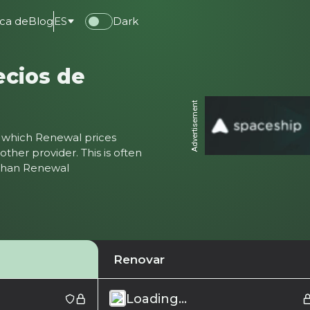
ca de
Blog
ES
Dark
ecios de
Advertisement
ter which Renewal prices
ther provider. This is often
 than Renewal
Renovar
Loading...