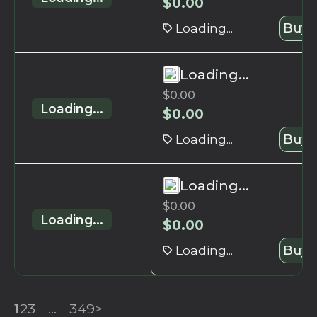
$
0.00
Loading...
Buy 
Loading...
$
0.00
Loading...
$
0.00
Loading...
Buy 
Loading...
$
0.00
Loading...
$
0.00
Loading...
Buy 
1
2
3
...
349
>