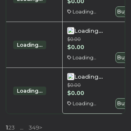
$
0.00
Loading...
Buy 
Loading...
$
0.00
Loading...
$
0.00
Loading...
Buy 
Loading...
$
0.00
Loading...
$
0.00
Loading...
Buy 
1
2
3
...
349
>