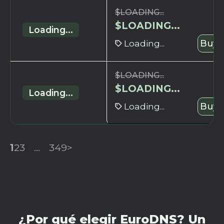
$
LOADING...
$
LOADING...
Loading...
Loading...
Buy 
$
LOADING...
$
LOADING...
Loading...
Loading...
Buy 
1
2
3
...
349
>
¿Por qué elegir EuroDNS? Un