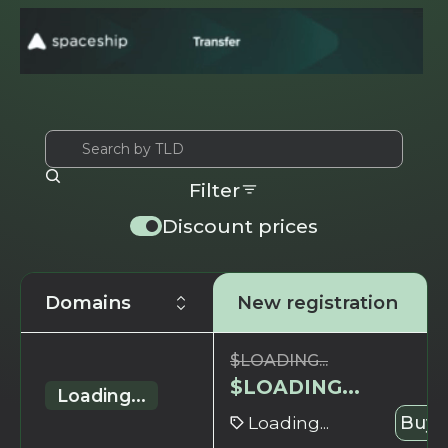
Filter
Discount prices
Domains
New registration
$
LOADING...
$
LOADING...
Loading...
Loading...
Buy 